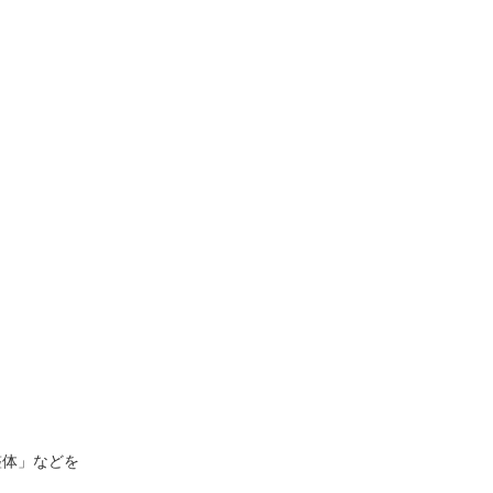
」
整体」などを